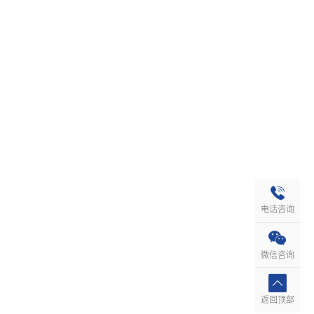
电话咨询
微信咨询
返回顶部