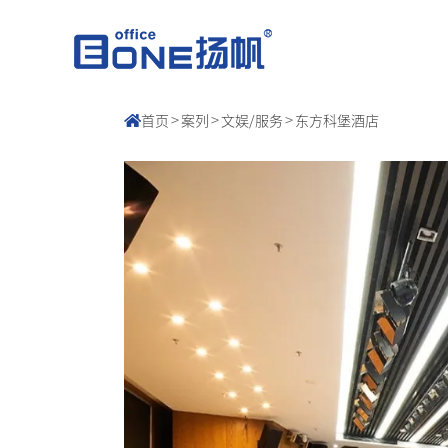
>
>
>
首页
案列
文娱/服务
东方科堡酒店