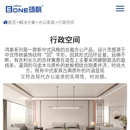
首页
>
解决方案
>
办公家具
>
行政空间
行政空间
鸿泰系列是一款新中式风格的总裁办公产品，设计灵感源于
中式传统装饰纹样“回”字形，因其形式回环反复，延绵不
断，有吉利长久的吉祥寓意在造型上主要采用硬朗简洁的直
线条，温洞的乌金木与质朴的岩板相结合刚柔并济，时尚大
方，既有中式家具古典质朴的内涵显现
又符合现代办公追求的实用性、时尚感。